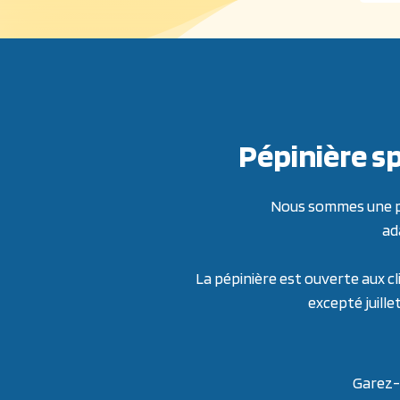
Pépinière sp
Nous sommes une pép
ad
La pépinière est ouverte aux cl
excepté juille
Garez-v