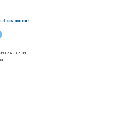
est de nouveau en stock
ursé de 30 jours
es