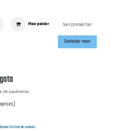
Mon panier
Se connecter
Contactez-nous
gata
ce de paulownia
mprises)
Ajouter à la liste de souhaits