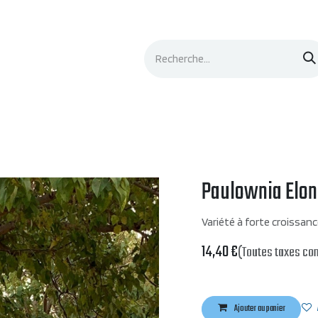
Événements
Documentation
Contacts
Paulownia Elon
Variété à forte croissan
14,40
€
(Toutes taxes co
Ajouter au panier