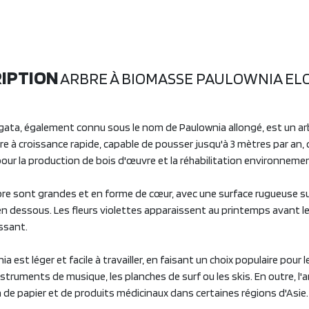
IPTION
ARBRE À BIOMASSE PAULOWNIA EL
gata, également connu sous le nom de Paulownia allongé, est un arb
bre à croissance rapide, capable de pousser jusqu'à 3 mètres par an, c
our la production de bois d'œuvre et la réhabilitation environnemen
arbre sont grandes et en forme de cœur, avec une surface rugueuse s
n dessous. Les fleurs violettes apparaissent au printemps avant les
ssant.
a est léger et facile à travailler, en faisant un choix populaire pour 
struments de musique, les planches de surf ou les skis. En outre, l'ar
 de papier et de produits médicinaux dans certaines régions d'Asie.