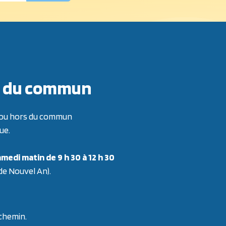
ors du commun
re ou hors du commun
ue.
medi matin de 9 h 30 à 12 h 30
 de Nouvel An).
 chemin.