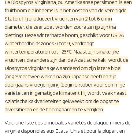
Le
Diospyros Virginiana
, ou
Amerikaanse persimoen
, is een
fruitboom die inheems is in het oosten van de Verenigde
Staten. Hij produceert vruchten van 2 tot 6 cm in
diameter, die zeer zoet worden zodra ze rijp zijn (na
bletting). Deze winterharde boom, geschikt voor USDA
winterhardheidszones 4 tot 9, verdraagt
wintertemperaturen tot -25°C. Naast zijn smakelijke
vruchten, die anders zijn dan de Aziatische kaki, wordt de
Diospyros virginiana gewaardeerd om zijn latere bloei
(ongeveer twee weken na zijn Japanse neef) en zijn
doorgaans vroege rijping (begin oktober voor sommige
variëteiten in gematigde klimaten). Hij wordt vaak naast
Aziatische kakivariëteiten gekweekt om de oogst te
diversifiëren en de boomgaarden te verrijken.
Voici une liste des principales variétés de plaqueminiers de
virginie disponibles aux Etats-Unis et pour la plupart en