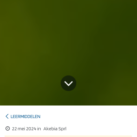
LEERMIDDELEN
22 mei 2024
in
Akebia Sprl