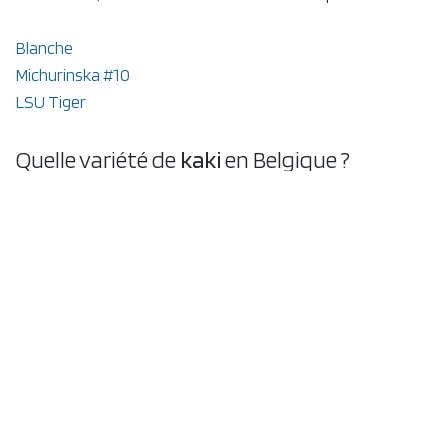
Blanche
Michurinska #10
LSU Tiger
Quelle variété de
kaki
en Belgique ?
Variétés astringentes à maturité précoce
Mikatani Gosho
Nikitska Bordovaya (Nikita's Gift)
Sosnovska
Quelle variété de
mûrie
r
en arbre
en
Belgique ?
Variétés à floraisons tardives pour éviter les gelées de