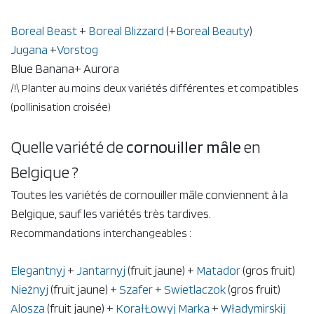
Boreal Beast
+
Boreal Blizzard
(+
Boreal Beauty
)
Jugana
+
Vorstog
Blue Banana+
Aurora
/!\ Planter au moins deux variétés différentes et compatibles
(pollinisation croisée)
Quelle variété de
cornouiller mâl​e
en
Belgique ?
Toutes les variétés de cornouiller mâle conviennent à la
Belgique, sauf les variétés très tardives.
Recommandations interchangeables :
Elegantnyj
+
Jantarnyj
(fruit jaune) +
Matador
(gros fruit)
Nieżnyj
(fruit jaune) +
Szafer
+
Swietlaczok
(gros fruit)
Alosza
(fruit jaune) +
KorałŁowyj Marka
+
Władymirskij