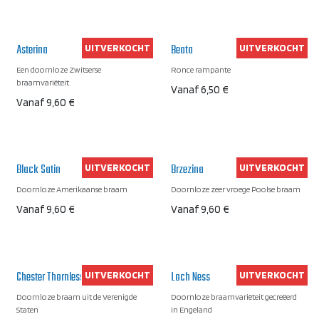
Asterina
Beata
UITVERKOCHT
UITVERKOCHT
Een doornloze Zwitserse
Ronce rampante
braamvariëteit
Vanaf
6,50
€
Vanaf
9,60
€
Black Satin
Brzezina
UITVERKOCHT
UITVERKOCHT
Doornloze Amerikaanse braam
Doornloze zeer vroege Poolse braam
Vanaf
9,60
€
Vanaf
9,60
€
Chester Thornless
Loch Ness
UITVERKOCHT
UITVERKOCHT
Doornloze braam uit de Verenigde
Doornloze braamvariëteit gecreëerd
Staten
in Engeland