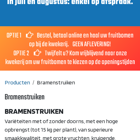
In juli en augustus: enkel op afspraak.
OPTIE 1
Bestel, betaal online en haal uw fruitbomen
op bij de kwekerij. GEEN AFLEVERING!
OPTIE 2
Twijfelt u? Kom vrijblijvend naar onze
kwekerij om uw fruitbomen te kiezen op de openingstijden
Producten
Bramenstruiken
Bramenstruiken
BRAMENSTRUIKEN
Variëteiten met of zonder doorns, met een hoge
opbrengst (tot 15 kg per plant), van superieure
smaakkwaliteit, met grote vruchten, kruipende,