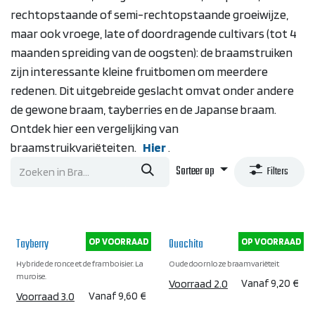
rechtopstaande of semi-rechtopstaande groeiwijze,
maar ook vroege, late of doordragende cultivars (tot 4
maanden spreiding van de oogsten): de braamstruiken
zijn interessante kleine fruitbomen om meerdere
redenen. Dit uitgebreide geslacht omvat onder andere
de gewone braam, tayberries en de Japanse braam.
Ontdek hier een vergelijking van
braamstruikvariëteiten.
Hier
.
Sorteer op
Filters
Tayberry
Ouachita
OP VOORRAAD
OP VOORRAAD
Hybride de ronce et de framboisier. La
Oude doornloze braamvariëteit
muroise.
Voorraad 2.0
Vanaf
9,20
€
Voorraad 3.0
Vanaf
9,60
€