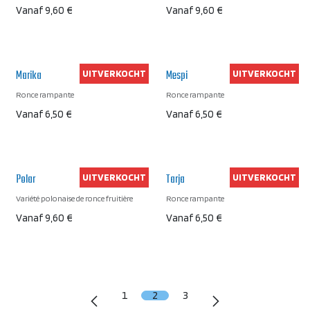
Vanaf
9,60
€
Vanaf
9,60
€
Marika
Mespi
UITVERKOCHT
UITVERKOCHT
Ronce rampante
Ronce rampante
Vanaf
6,50
€
Vanaf
6,50
€
Polar
Tarja
UITVERKOCHT
UITVERKOCHT
Variété polonaise de ronce fruitière
Ronce rampante
Vanaf
9,60
€
Vanaf
6,50
€
1
2
3